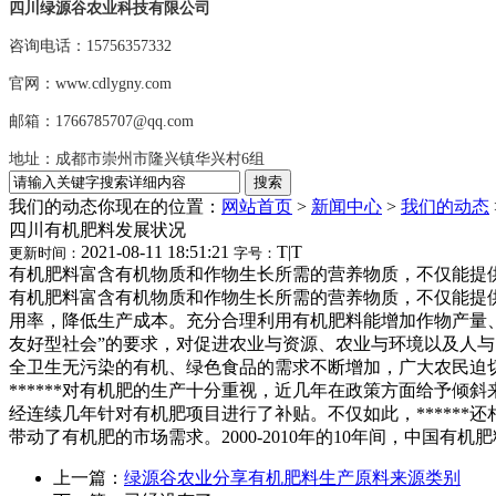
四川绿源谷农业科技有限公司
咨询电话：15756357332
官网：www.cdlygny.com
邮箱：1766785707@qq.com
地址：成都市崇州市隆兴镇华兴村6组
我们的动态
你现在的位置：
网站首页
>
新闻中心
>
我们的动态
四川有机肥料发展状况
2021-08-11 18:51:21
T
|
T
更新时间：
字号：
有机肥料富含有机物质和作物生长所需的营养物质，不仅能提供
有机肥料富含有机物质和作物生长所需的营养物质，不仅能提
用率，降低生产成本。充分合理利用有机肥料能增加作物产量、
友好型社会”的要求，对促进农业与资源、农业与环境以及人
全卫生无污染的有机、绿色食品的需求不断增加，广大农民迫
******对有机肥的生产十分重视，近几年在政策方面给予倾斜来
经连续几年针对有机肥项目进行了补贴。不仅如此，******
带动了有机肥的市场需求。2000-2010年的10年间，中国有机肥料
上一篇：
绿源谷农业分享有机肥料生产原料来源类别